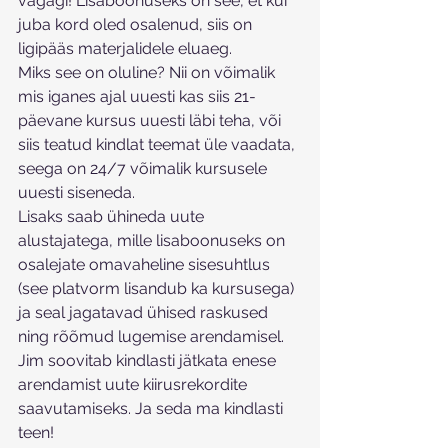
vägagi! Lisaboonuseks on see, et kui 
juba kord oled osalenud, siis on 
ligipääs materjalidele eluaeg. 
Miks see on oluline? Nii on võimalik 
mis iganes ajal uuesti kas siis 21-
päevane kursus uuesti läbi teha, või 
siis teatud kindlat teemat üle vaadata, 
seega on 24/7 võimalik kursusele 
uuesti siseneda. 
Lisaks saab ühineda uute 
alustajatega, mille lisaboonuseks on 
osalejate omavaheline sisesuhtlus 
(see platvorm lisandub ka kursusega) 
ja seal jagatavad ühised raskused 
ning rõõmud lugemise arendamisel. 
Jim soovitab kindlasti jätkata enese 
arendamist uute kiirusrekordite 
saavutamiseks. Ja seda ma kindlasti 
teen!