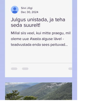
Siivi Jõgi
Dec 30, 2024
Julgus unistada, ja teha
seda suurelt!
Millal siis veel, kui mitte praegu, mil
oleme uue #aasta alguse lävel -
teadvustada enda sees peituvad
#unistused, kuid mis olulisim -...