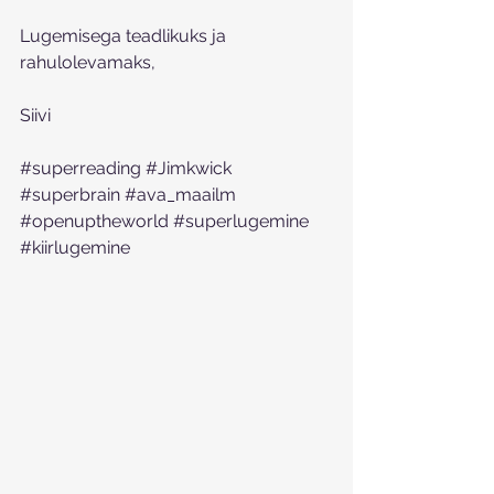
Lugemisega teadlikuks ja 
rahulolevamaks,
Siivi 
#superreading
#Jimkwick
#superbrain
#ava_maailm
#openuptheworld
#superlugemine
#kiirlugemine