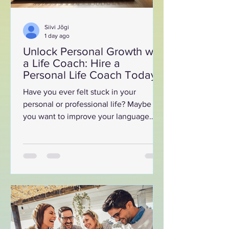
Siivi Jõgi
1 day ago
Unlock Personal Growth with
a Life Coach: Hire a
Personal Life Coach Today
Have you ever felt stuck in your
personal or professional life? Maybe
you want to improve your language
skills, boost your confidence, or simply
find more balance and happiness. I
understand how challenging it can be
to navigate these changes alone. That
is why I am here to help you unlock
your full potential with the support of a
personal life coach. Together, we can
create a clear path toward your goals
and personal growth. Why You Should