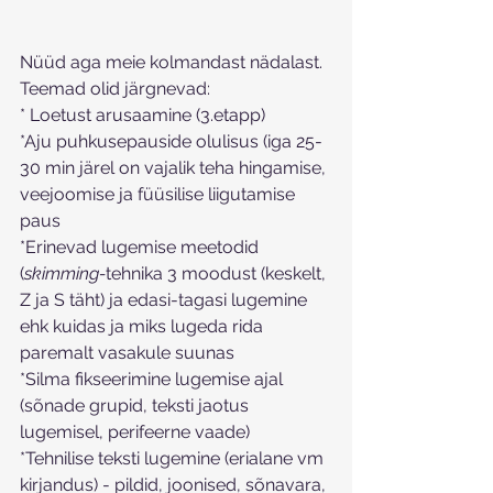
Nüüd aga meie kolmandast nädalast. 
Teemad olid järgnevad:
* Loetust arusaamine (3.etapp)
*Aju puhkusepauside olulisus (iga 25-
30 min järel on vajalik teha hingamise, 
veejoomise ja füüsilise liigutamise 
paus
*Erinevad lugemise meetodid 
(
skimming-
tehnika 3 moodust (keskelt, 
Z ja S täht) ja edasi-tagasi lugemine 
ehk kuidas ja miks lugeda rida 
paremalt vasakule suunas
*Silma fikseerimine lugemise ajal 
(sõnade grupid, teksti jaotus 
lugemisel, perifeerne vaade)
*Tehnilise teksti lugemine (erialane vm 
kirjandus) - pildid, joonised, sõnavara, 