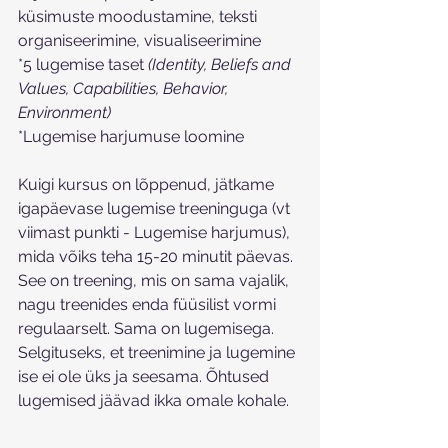
küsimuste moodustamine, teksti 
organiseerimine, visualiseerimine
*5 lugemise taset 
(Identity, Beliefs and 
Values, Capabilities, Behavior, 
Environment)
*Lugemise harjumuse loomine
Kuigi kursus on lõppenud, jätkame 
igapäevase lugemise treeninguga (vt 
viimast punkti - Lugemise harjumus), 
mida võiks teha 15-20 minutit päevas. 
See on treening, mis on sama vajalik, 
nagu treenides enda füüsilist vormi 
regulaarselt. Sama on lugemisega. 
Selgituseks, et treenimine ja lugemine 
ise ei ole üks ja seesama. Õhtused 
lugemised jäävad ikka omale kohale.