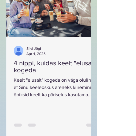
Hire a Personal Life Coach Hiring
Siivi Jõgi
Apr 4, 2025
4 nippi, kuidas keelt "elusalt"
kogeda
Keelt "elusalt" kogeda on väga oluline,
et Sinu keeleoskus areneks kiiremini ja
õpiksid keelt ka päriselus kasutama.
Siin on neli head...