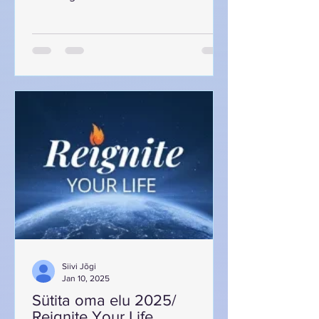
mõned strateegiad, mis aitavad Sul teel
püsida. Keeleõpe on nagu mäkke
ronimine – vahel tundub, et tee on järsk
ja raskesti läbitav. Kuid ära muretse, sa
ei ole üksi! Igaüks, kes on alustanud
keeleõppe teekonda, tunneb aeg-ajalt,
et motivatsioon hakkab tasapisi
kahanema. Kuid õnneks on olemas
mõned lihtsad ja tõhusad strateegiad,
mis aitavad sul oma eesmärkide poole
ühtlaselt l
Siivi Jõgi
Jan 10, 2025
Sütita oma elu 2025/
Reignite Your Life