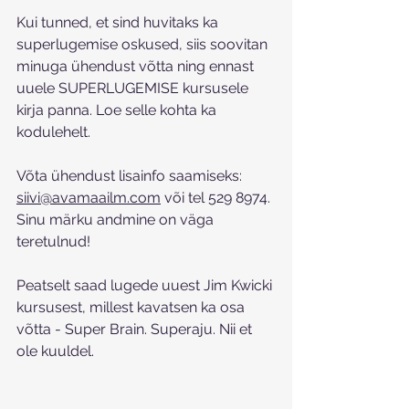
Kui tunned, et sind huvitaks ka 
superlugemise oskused, siis soovitan 
minuga ühendust võtta ning ennast 
uuele SUPERLUGEMISE kursusele 
kirja panna. Loe selle kohta ka 
kodulehelt.
Võta ühendust lisainfo saamiseks: 
siivi@avamaailm.com
 või tel 529 8974.
Sinu märku andmine on väga 
teretulnud!
Peatselt saad lugede uuest Jim Kwicki 
kursusest, millest kavatsen ka osa 
võtta - Super Brain. Superaju. Nii et 
ole kuuldel.