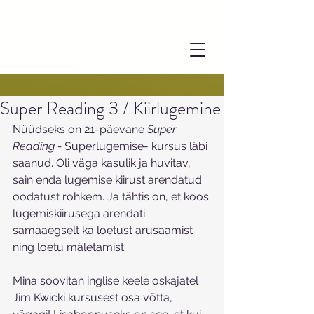
Super Reading 3 / Kiirlugemine
Nüüdseks on 21-päevane 
Super 
Reading - 
Superlugemise- kursus läbi 
saanud. Oli väga kasulik ja huvitav, 
sain enda lugemise kiirust arendatud 
oodatust rohkem. Ja tähtis on, et koos 
lugemiskiirusega arendati 
samaaegselt ka loetust arusaamist 
ning loetu mäletamist. 
Mina soovitan inglise keele oskajatel 
Jim Kwicki kursusest osa võtta, 