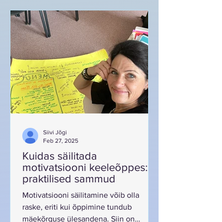
Siivi Jõgi
Feb 27, 2025
Kuidas säilitada
motivatsiooni keeleõppes:
praktilised sammud
Motivatsiooni säilitamine võib olla
raske, eriti kui õppimine tundub
mäekõrguse ülesandena. Siin on