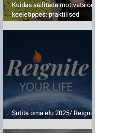
Kuidas säilitada motivatsiooni
keeleõppes: praktilised
sammud
Sütita oma elu 2025/ Reignite
Your Life