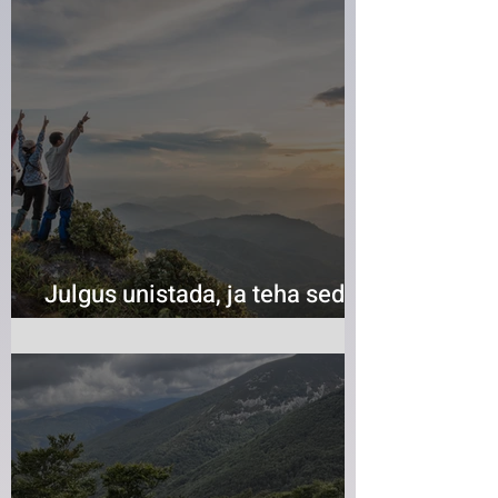
Julgus unistada, ja teha seda
suurelt!