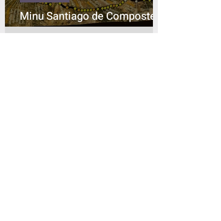
Eneseareng
Minu Santiago de Compostela
rännak
Suvi - õige aeg reisimiseks ja
keele õppimiseks?