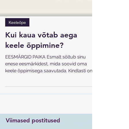
Keeleõpe
Kui kaua võtab aega
keele õppimine?
EESMÄRGID PAIKA Esmalt sõltub sinu
enese eesmärkidest, mida soovid oma
keele õppimisega saavutada. Kindlasti on
sul endal teada, miks sa...
Viimased postitused