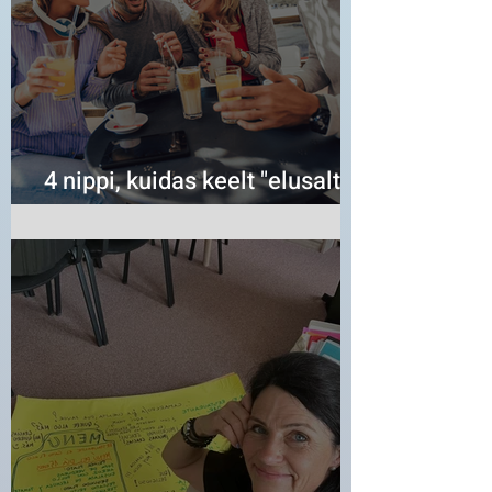
4 nippi, kuidas keelt "elusalt"
kogeda