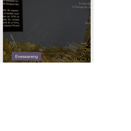
Eneseareng
Minu Santiago de Compostela
rännak