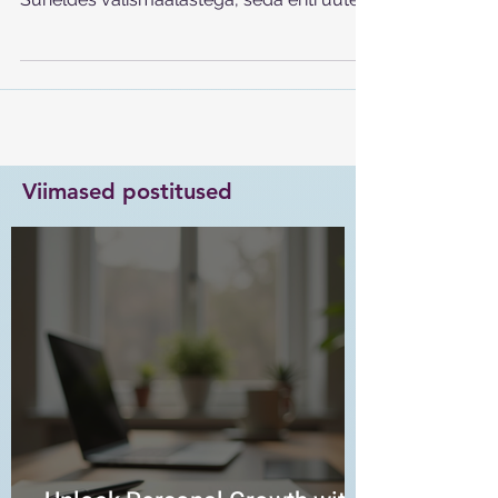
Suheldes välismaalastega, seda eriti uute
tuttavatega,...
Viimased postitused