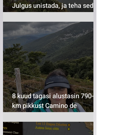
Julgus unistada, ja teha seda
suurelt!
8 kuud tagasi alustasin 790-
km pikkust Camino de
Santiago seljakotirännakut...