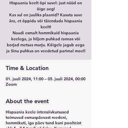
Hispaania keelt õpi suvel: just nüüd on
õige aeg!
Kas sul on juuliks plaanid? Kasuta suve
ära, et õppida või täiendada hispaania
keelt!
Naudi esmalt hommikuid hispaania
keelega, ja hiljem puhkad rannas või
korjad metsas marju. Kõigele jagub aega
ja Sinu puhkus on veedetud parimal moel!
Time & Location
01. juuli 2024, 11:00 – 05. juuli 2024, 00:00
Zoom
About the event
Hispaania keele intensiivkursused
toimuvad esmaspäevast reedeni,
hommikuti, iga päev tund kuni poolteist