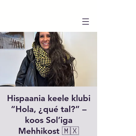
Hispaania keele klubi
“Hola, ¿qué tal?” –
koos Sol’iga
Mehhikost 🇲🇽