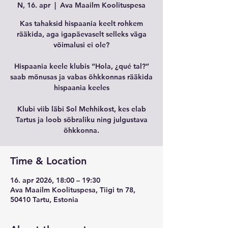
N, 16. apr
  |  
Ava Maailm Koolituspesa
Kas tahaksid hispaania keelt rohkem
rääkida, aga igapäevaselt selleks väga
võimalusi ei ole?
Hispaania keele klubis “Hola, ¿qué tal?”
saab mõnusas ja vabas õhkkonnas rääkida
hispaania keeles
Klubi viib läbi Sol Mehhikost, kes elab
Tartus ja loob sõbraliku ning julgustava
õhkkonna.
Time & Location
16. apr 2026, 18:00 – 19:30
Ava Maailm Koolituspesa, Tiigi tn 78,
50410 Tartu, Estonia