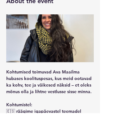
About the event
Kohtumised toimuvad Ava Maailma 
hubases koolituspesas, kus meid ootavad 
ka kohv, tee ja väikesed näksid – et oleks 
mõnus olla ja lihtne vestlusse sisse minna.
Kohtumistel:
🇪🇸 räägime igapäevastel teemadel
🇪🇸 õpime uusi väljendeid
🇪🇸 tutvume hispaaniakeelse kultuuriga
🇪🇸 lihtsalt suhtleme ja harjutame keelt