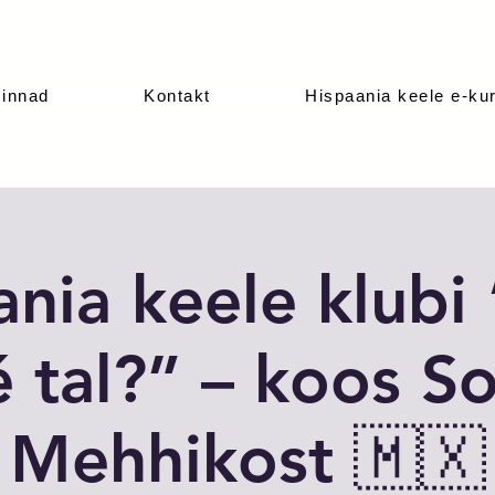
innad
Kontakt
Hispaania keele e-ku
nia keele klubi
 tal?” – koos So
Mehhikost 🇲🇽