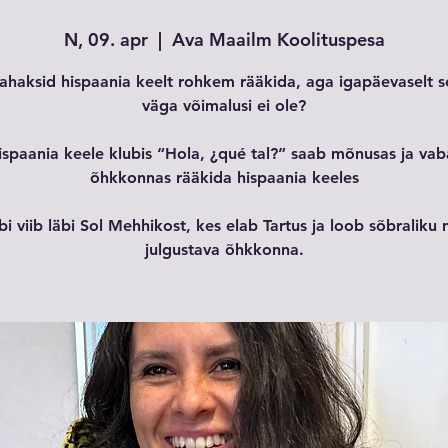
N, 09. apr
  |  
Ava Maailm Koolituspesa
ahaksid hispaania keelt rohkem rääkida, aga igapäevaselt s
väga võimalusi ei ole?
ispaania keele klubis “Hola, ¿qué tal?” saab mõnusas ja vab
õhkkonnas rääkida hispaania keeles
bi viib läbi Sol Mehhikost, kes elab Tartus ja loob sõbraliku 
julgustava õhkkonna.