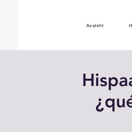
Avaleht
H
Hispaa
¿qué