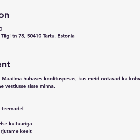
on
0
iigi tn 78, 50410 Tartu, Estonia
ent
Maailma hubases koolituspesas, kus meid ootavad ka kohv, 
ne vestlusse sisse minna.
l teemadel
d
lse kultuuriga
arjutame keelt