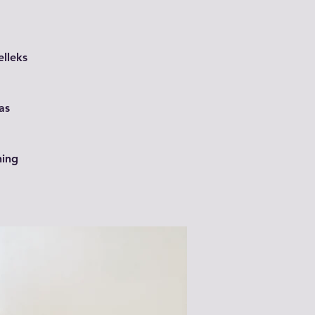
elleks
as
ning