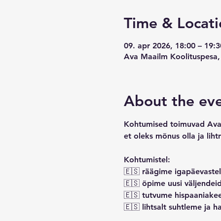
Time & Locati
09. apr 2026, 18:00 – 19:3
Ava Maailm Koolituspesa, T
About the ev
Kohtumised toimuvad Ava 
et oleks mõnus olla ja liht
Kohtumistel:
🇪🇸 räägime igapäevaste
🇪🇸 õpime uusi väljendei
🇪🇸 tutvume hispaaniakee
🇪🇸 lihtsalt suhtleme ja h