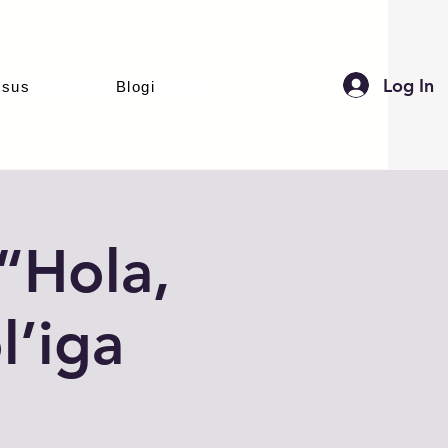
Log In
rsus
Blogi
 “Hola,
l’iga