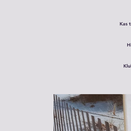
Kas t
H
Klu